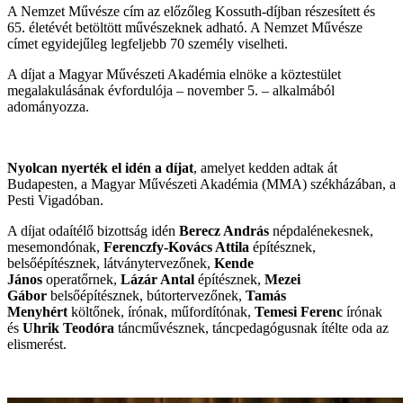
A Nemzet Művésze cím az előzőleg Kossuth-díjban részesített és
65. életévét betöltött művészeknek adható. A Nemzet Művésze
címet egyidejűleg legfeljebb 70 személy viselheti.
A díjat a Magyar Művészeti Akadémia elnöke a köztestület
megalakulásának évfordulója – november 5. – alkalmából
adományozza.
Nyolcan nyerték el idén a díjat
, amelyet kedden adtak át
Budapesten, a Magyar Művészeti Akadémia (MMA) székházában, a
Pesti Vigadóban.
A díjat odaítélő bizottság idén
Berecz András
népdalénekesnek,
mesemondónak,
Ferenczfy-Kovács Attila
építésznek,
belsőépítésznek, látványtervezőnek,
Kende
János
operatőrnek,
Lázár Antal
építésznek,
Mezei
Gábor
belsőépítésznek, bútortervezőnek,
Tamás
Menyhért
költőnek, írónak, műfordítónak,
Temesi Ferenc
írónak
és
Uhrik Teodóra
táncművésznek, táncpedagógusnak ítélte oda az
elismerést.