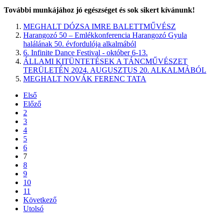
További munkájához jó egészséget és sok sikert kívánunk!
MEGHALT DÓZSA IMRE BALETTMŰVÉSZ
Harangozó 50 – Emlékkonferencia Harangozó Gyula
halálának 50. évfordulója alkalmából
6. Infinite Dance Festival - október 6-13.
ÁLLAMI KITÜNTETÉSEK A TÁNCMŰVÉSZET
TERÜLETÉN 2024. AUGUSZTUS 20. ALKALMÁBÓL
MEGHALT NOVÁK FERENC TATA
Első
Előző
2
3
4
5
6
7
8
9
10
11
Következő
Utolsó