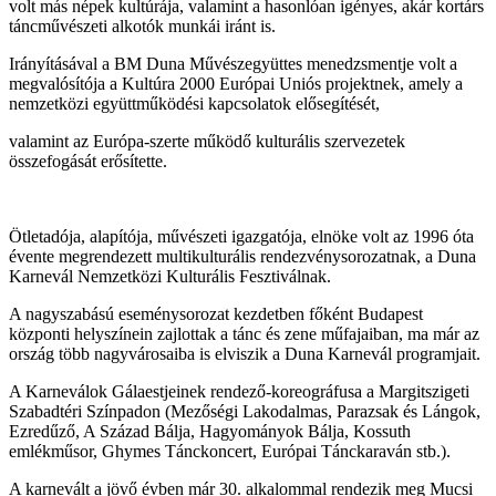
volt más népek kultúrája, valamint a hasonlóan igényes, akár kortárs
táncművészeti alkotók munkái iránt is.
Irányításával a BM Duna Művészegyüttes menedzsmentje volt a
megvalósítója a Kultúra 2000 Európai Uniós projektnek, amely a
nemzetközi együttműködési kapcsolatok elősegítését,
valamint az Európa-szerte működő kulturális szervezetek
összefogását erősítette.
Ötletadója, alapítója, művészeti igazgatója, elnöke volt az 1996 óta
évente megrendezett multikulturális rendezvénysorozatnak, a Duna
Karnevál Nemzetközi Kulturális Fesztiválnak.
A nagyszabású eseménysorozat kezdetben főként Budapest
központi helyszínein zajlottak a tánc és zene műfajaiban, ma már az
ország több nagyvárosaiba is elviszik a Duna Karnevál programjait.
A Karneválok Gálaestjeinek rendező-koreográfusa a Margitszigeti
Szabadtéri Színpadon (Mezőségi Lakodalmas, Parazsak és Lángok,
Ezredűző, A Század Bálja, Hagyományok Bálja, Kossuth
emlékműsor, Ghymes Tánckoncert, Európai Tánckaraván stb.).
A karnevált a jövő évben már 30. alkalommal rendezik meg Mucsi