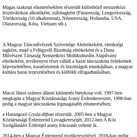
Magas szakmai elismerésekben részesült különböző nemzetközi
fesztiválokon alkotóként, zsűritagként (Finnország, Lengyelország,
Törökország (10 alkalommal), Németország, Hollandia, USA,
Olaszország, Kína, Vietnam stb.).
A Magyar Táncművészek Szövetsége Alelnökeként, elnökségi
tagként, majd a Felügyelő Bizottság elnökeként és a Duna
Művészeti Társaság Nemzetközi Multikulturális Alapítvány
elnökeként, tevékenyen részt vállalt a hazai táncszakma érdekeinek
képviseletében, kuratóriumok és bizottságok munkájában, a magyar
kultúra hazai terjesztésében és külföldi elfogadtatásában.
Mucsi János számos állami kitüntetés birtokosa volt. 1997-ben
megkapta a Magyar Köztársasági Arany Érdemkeresztet, 1998-ban
pedig a magyar táncszakma legmagasabb elismerésében,
a Harangozó Gyula-díjban részesült. 2005-ben a Magyar
Köztársasági Érdemrend Lovagkeresztjét, 2012-ben A Köz
Szolgálatáért Érdemjel arany fokozatát vehette át.
2014-ben a Magyar Érdemrend tisztikeresztjével, 2018-ban pedig