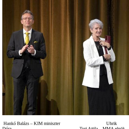
Hankó Balázs – KIM miniszter Uhrik
Dóra Turi Attila – MMA elnök