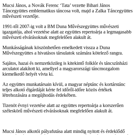
Mucsi János, a Novák Ferenc ‘Tata’ vezette Bihari János
Táncegyüttes emblematikus táncosa volt, majd a Zalka Táncegyüttes
művészeti vezetője.
1991-től 2007-ig volt a BM Duna Művészegyüttes művészeti
igazgatója, ahol vezetése alatt az együttes repertoárja a legmagasabb
művészeti elvárásoknak megfelelően alakult át.
Munkásságának köszönhetően emelkedett vissza a Duna
Művészegyüttes a hivatásos társulatok számára kötelező rangra.
Sajátos, hazai és nemzetközileg is kitekintő folklór és táncszínházi
arculatot alakított ki, amellyel a magyarországi táncmozgalom
kiemelkedő helyét vívta ki.
Az együttes munkatársain kívül, a magyar néptánc és kortárstánc
teljes alkotó élgárdáját kérte fel időről-időre közös értékek
létrehozására a megújhodás érdekében.
Tizenöt évnyi vezetése alatt az együttes repertoárja a korszerűen
széleskörű művészeti elvárásoknak megfelelően alakult át.
Mucsi János alkotói pályafutása alatt mindig nyitott és érdeklődő