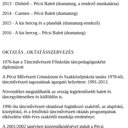
2013 · Diótörő – Pécsi Balett (dramaturg, a rendező munkatársa)
2014 · Carmen – Pécsi Balett (dramaturg)
2015 · A kis herceg és a planéták (dramaturg-rendező)
2016 · A kis herceg – Pécsi Balett (dramaturg)
OKTATÁS , OKTATÁSSZERVEZÉS
1976-ban a Táncművészeti Főiskolán táncpedagógusként
diplomázott
A Pécsi Művészeti Gimnázium és Szakközépiskola tanára 1978-tól,
táncművészeti tagozatának igazgató helyettese: 1991-2013.
Növendékei megtalálhatók az ország legjelentősebb balett és
táncegyütteseiben és külföldön is.
1996 óta táncművészeti oktatással foglalkozó szakértő, az alapfokú,
középfokú, és a felsőfokú táncművészeti oktatás programjainak
elkészítése több éves szakértői munkája eredménye.
A 2001/2002 tanévben közreműködésével indult a Pécsi