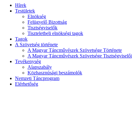
Hírek
Testületek
Elnökség
Felügyelő Bizottság
Tisztségviselők
Tiszteletbeli elnökségi tagok
Tagok
A Szövetség története
A Magyar Táncművészek Szövetsége Története
A Magyar Táncművészek Szövetsége Tisztségviselői
Tevékenység
Alapszabály
Közhasznúsági beszámolók
Nemzeti Táncprogram
Elérhetőség