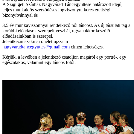
A Szigligeti Színház Nagyvárad Táncegyüttese határozott idejű,
teljes munkaidős szerződéses jogviszonyra keres érettségi
bizonyítvánnyal és
3,5 év munkaviszonnyal rendelkező női táncost. Az új társulati tag a
korábbi előadások szerepeit veszi át, ugyanakkor készülő
előadásainkban is szerepel.
Jelentkezni szakmai önéletrajzzal a
nagyvaradtancegyuttes@gmail.com
címen lehetséges.
Kérjük, a levélben a jelentkező csatoljon magáról egy portré-, egy
egészalakos, valamint egy táncos fotót.