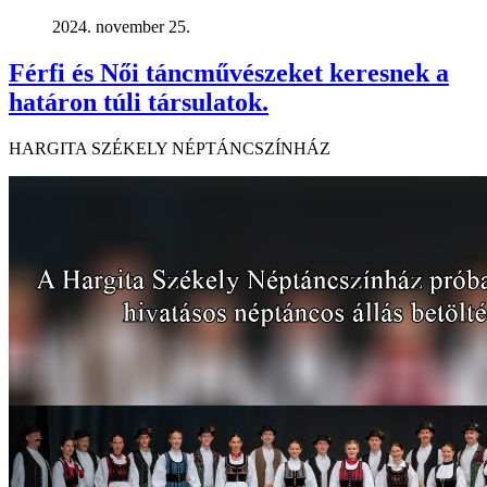
2024. november 25.
Férfi és Női táncművészeket keresnek a
határon túli társulatok.
HARGITA SZÉKELY NÉPTÁNCSZÍNHÁZ