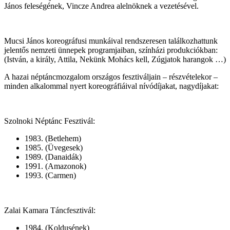
János feleségének, Vincze Andrea alelnöknek a vezetésével.
Mucsi János koreográfusi munkáival rendszeresen találkozhattunk
jelentős nemzeti ünnepek programjaiban, színházi produkciókban:
(István, a király, Attila, Nekünk Mohács kell, Zúgjatok harangok …)
A hazai néptáncmozgalom országos fesztiváljain – részvételekor –
minden alkalommal nyert koreográfiáival nívódíjakat, nagydíjakat:
Szolnoki Néptánc Fesztivál:
1983. (Betlehem)
1985. (Üvegesek)
1989. (Danaidák)
1991. (Amazonok)
1993. (Carmen)
Zalai Kamara Táncfesztivál:
1984. (Koldusének)