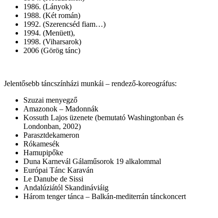
1986. (Lányok)
1988. (Két román)
1992. (Szerencséd fiam…)
1994. (Menüett),
1998. (Viharsarok)
2006 (Görög tánc)
Jelentősebb táncszínházi munkái – rendező-koreográfus:
Szuzai menyegző
Amazonok – Madonnák
Kossuth Lajos üzenete (bemutató Washingtonban és
Londonban, 2002)
Parasztdekameron
Rókamesék
Hamupipőke
Duna Karnevál Gálaműsorok 19 alkalommal
Európai Tánc Karaván
Le Danube de Sissi
Andalúziától Skandináviáig
Három tenger tánca – Balkán-mediterrán tánckoncert