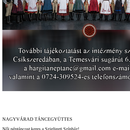
NAGYVÁRAD TÁNCEGYÜTTES
Női néptáncost keres a Szigligeti Színház!