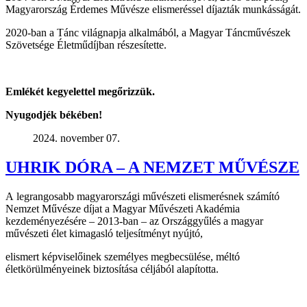
Magyarország Érdemes Művésze elismeréssel díjazták munkásságát.
2020-ban a Tánc világnapja alkalmából, a Magyar Táncművészek
Szövetsége Életműdíjban részesítette.
Emlékét kegyelettel megőrizzük.
Nyugodjék békében!
2024. november 07.
UHRIK DÓRA – A NEMZET MŰVÉSZE
A legrangosabb magyarországi művészeti elismerésnek számító
Nemzet Művésze díjat a Magyar Művészeti Akadémia
kezdeményezésére – 2013-ban – az Országgyűlés a magyar
művészeti élet kimagasló teljesítményt nyújtó,
elismert képviselőinek személyes megbecsülése, méltó
életkörülményeinek biztosítása céljából alapította.