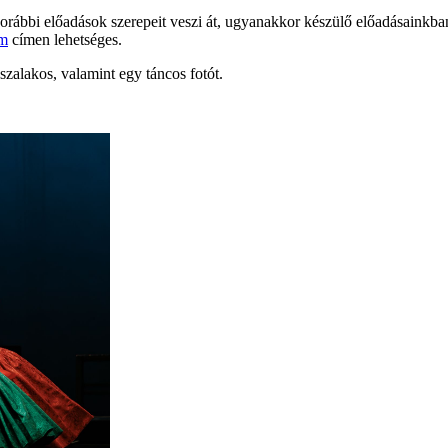
korábbi előadások szerepeit veszi át, ugyanakkor készülő előadásainkban
om
címen lehetséges.
észalakos, valamint egy táncos fotót.