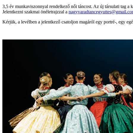
3,5 év munkaviszonnyal rendelkező női táncost. Az új társulati tag a 
Jelentkezni szakmai önéletrajzzal a
nagyvaradtancegyuttes@gmail.c
Kérjük, a levélben a jelentkező csatoljon magáról egy portré-, egy eg