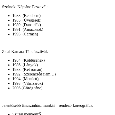
Szolnoki Néptánc Fesztivál:
1983. (Betlehem)
1985. (Üvegesek)
1989. (Danaidák)
1991. (Amazonok)
1993. (Carmen)
Zalai Kamara Táncfesztivál:
1984. (Koldusének)
1986. (Lányok)
1988. (Két román)
1992. (Szerencséd fiam…)
1994. (Menüett),
1998. (Viharsarok)
2006 (Görög tánc)
Jelentősebb táncszínházi munkái – rendező-koreográfus:
Szuzai menyegző