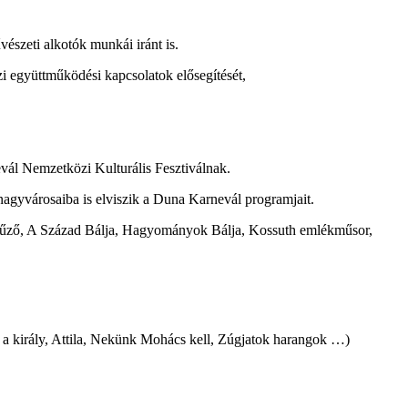
vészeti alkotók munkái iránt is.
 együttműködési kapcsolatok elősegítését,
evál Nemzetközi Kulturális Fesztiválnak.
agyvárosaiba is elviszik a Duna Karnevál programjait.
edűző, A Század Bálja, Hagyományok Bálja, Kossuth emlékműsor,
 a király, Attila, Nekünk Mohács kell, Zúgjatok harangok …)