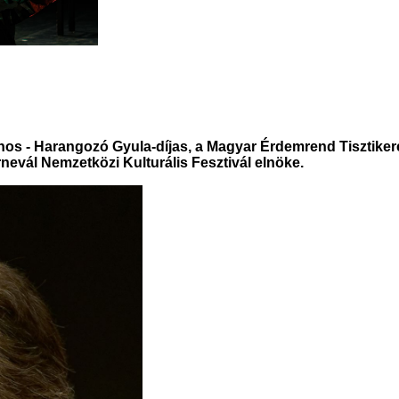
os - Harangozó Gyula-díjas, a Magyar Érdemrend Tisztikere
evál Nemzetközi Kulturális Fesztivál elnöke.