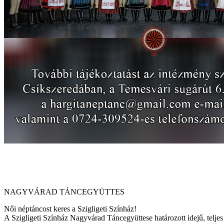
NAGYVÁRAD TÁNCEGYÜTTES
Női néptáncost keres a Szigligeti Színház!
A Szigligeti Színház Nagyvárad Táncegyüttese határozott idejű, telje