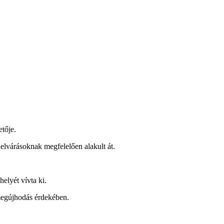
tője.
elvárásoknak megfelelően alakult át.
elyét vívta ki.
a megújhodás érdekében.