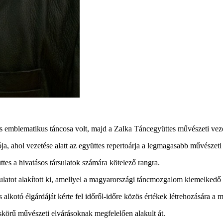
s emblematikus táncosa volt, majd a Zalka Táncegyüttes művészeti veze
 ahol vezetése alatt az együttes repertoárja a legmagasabb művészeti 
s a hivatásos társulatok számára kötelező rangra.
rculatot alakított ki, amellyel a magyarországi táncmozgalom kiemelkedő h
s alkotó élgárdáját kérte fel időről-időre közös értékek létrehozására 
eskörű művészeti elvárásoknak megfelelően alakult át.