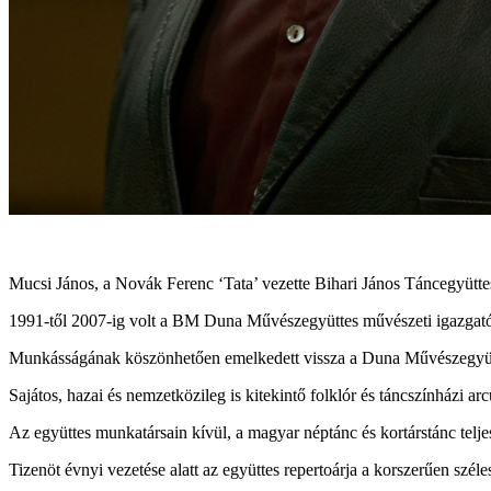
Mucsi János, a Novák Ferenc ‘Tata’ vezette Bihari János Táncegyütte
1991-től 2007-ig volt a BM Duna Művészegyüttes művészeti igazgatója,
Munkásságának köszönhetően emelkedett vissza a Duna Művészegyütte
Sajátos, hazai és nemzetközileg is kitekintő folklór és táncszínházi a
Az együttes munkatársain kívül, a magyar néptánc és kortárstánc telje
Tizenöt évnyi vezetése alatt az együttes repertoárja a korszerűen szél