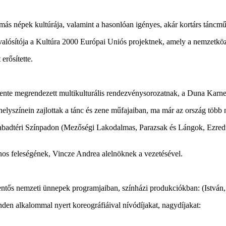
 más népek kultúrája, valamint a hasonlóan igényes, akár kortárs táncmű
ósítója a Kultúra 2000 Európai Uniós projektnek, amely a nemzetközi
erősítette.
 évente megrendezett multikulturális rendezvénysorozatnak, a Duna Karn
yszínein zajlottak a tánc és zene műfajaiban, ma már az ország több n
Szabadtéri Színpadon (Mezőségi Lakodalmas, Parazsak és Lángok, Ezr
os feleségének, Vincze Andrea alelnöknek a vezetésével.
entős nemzeti ünnepek programjaiban, színházi produkciókban: (István,
den alkalommal nyert koreográfiáival nívódíjakat, nagydíjakat: