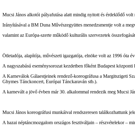
Mucsi János alkotói pályafutása alatt mindig nyitott és érdeklődő volt
Irányításával a BM Duna Művészegyüttes menedzsmentje volt a megval
valamint az Európa-szerte működő kulturális szervezetek összefogását 
Ötletadója, alapítója, művészeti igazgatója, elnöke volt az 1996 óta
A nagyszabású eseménysorozat kezdetben főként Budapest központi hel
A Karneválok Gálaestjeinek rendező-koreográfusa a Margitszigeti 
Ghymes Tánckoncert, Európai Tánckaraván stb.).
A karnevált a jövő évben már 30. alkalommal rendezik meg Mucsi Ján
Mucsi János koreográfusi munkáival rendszeresen találkozhattunk jel
A hazai néptáncmozgalom országos fesztiváljain – részvételekor – min