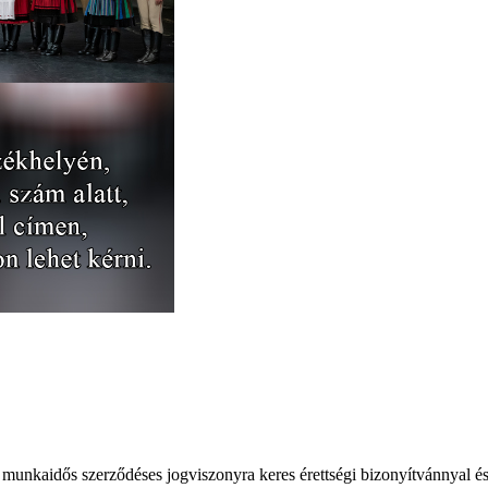
s munkaidős szerződéses jogviszonyra keres érettségi bizonyítvánnyal é