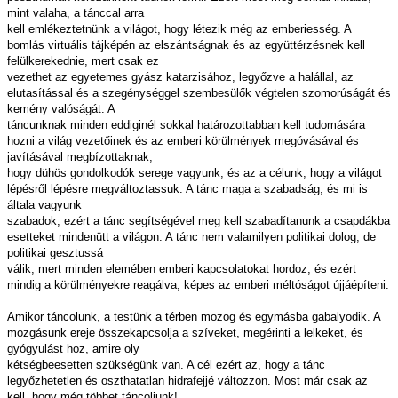
mint valaha, a tánccal arra
kell emlékeztetnünk a világot, hogy létezik még az emberiesség. A
bomlás virtuális tájképén az elszántságnak és az együttérzésnek kell
felülkerekednie, mert csak ez
vezethet az egyetemes gyász katarzisához, legyőzve a halállal, az
elutasítással és a szegénységgel szembesülők végtelen szomorúságát és
kemény valóságát. A
táncunknak minden eddiginél sokkal határozottabban kell tudomására
hozni a világ vezetőinek és az emberi körülmények megóvásával és
javításával megbízottaknak,
hogy dühös gondolkodók serege vagyunk, és az a célunk, hogy a világot
lépésről lépésre megváltoztassuk. A tánc maga a szabadság, és mi is
általa vagyunk
szabadok, ezért a tánc segítségével meg kell szabadítanunk a csapdákba
esetteket mindenütt a világon. A tánc nem valamilyen politikai dolog, de
politikai gesztussá
válik, mert minden elemében emberi kapcsolatokat hordoz, és ezért
mindig a körülményekre reagálva, képes az emberi méltóságot újjáépíteni.
Amikor táncolunk, a testünk a térben mozog és egymásba gabalyodik. A
mozgásunk ereje összekapcsolja a szíveket, megérinti a lelkeket, és
gyógyulást hoz, amire oly
kétségbeesetten szükségünk van. A cél ezért az, hogy a tánc
legyőzhetetlen és oszthatatlan hidrafejjé változzon. Most már csak az
kell, hogy még többet táncoljunk!