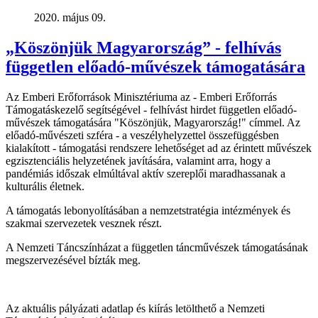
2020. május 09.
„Köszönjük Magyarország” - felhívás
független előadó-művészek támogatására
Az Emberi Erőforrások Minisztériuma az - Emberi Erőforrás
Támogatáskezelő segítségével - felhívást hirdet független előadó-
művészek támogatására "Köszönjük, Magyarország!" címmel. Az
előadó-művészeti szféra - a veszélyhelyzettel összefüggésben
kialakított - támogatási rendszere lehetőséget ad az érintett művészek
egzisztenciális helyzetének javítására, valamint arra, hogy a
pandémiás időszak elmúltával aktív szereplői maradhassanak a
kulturális életnek.
A támogatás lebonyolításában a nemzetstratégia intézmények és
szakmai szervezetek vesznek részt.
A Nemzeti Táncszínházat a független táncművészek támogatásának
megszervezésével bízták meg.
Az aktuális pályázati adatlap és kiírás letölthető a Nemzeti