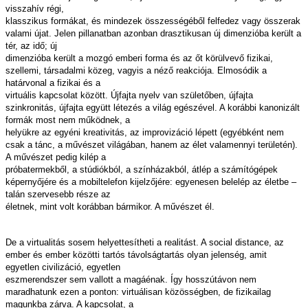
visszahív régi,
klasszikus formákat, és mindezek összességéből felfedez vagy összerak
valami újat. Jelen pillanatban azonban drasztikusan új dimenzióba került a
tér, az idő; új
dimenzióba került a mozgó emberi forma és az őt körülvevő fizikai,
szellemi, társadalmi közeg, vagyis a néző reakciója. Elmosódik a
határvonal a fizikai és a
virtuális kapcsolat között. Újfajta nyelv van születőben, újfajta
szinkronitás, újfajta együtt létezés a világ egészével. A korábbi kanonizált
formák most nem működnek, a
helyükre az egyéni kreativitás, az improvizáció lépett (egyébként nem
csak a tánc, a művészet világában, hanem az élet valamennyi területén).
A művészet pedig kilép a
próbatermekből, a stúdiókból, a színházakból, átlép a számítógépek
képernyőjére és a mobiltelefon kijelzőjére: egyenesen belelép az életbe –
talán szervesebb része az
életnek, mint volt korábban bármikor. A művészet él.
De a virtualitás sosem helyettesítheti a realitást. A social distance, az
ember és ember közötti tartós távolságtartás olyan jelenség, amit
egyetlen civilizáció, egyetlen
eszmerendszer sem vallott a magáénak. Így hosszútávon nem
maradhatunk ezen a ponton: virtuálisan közösségben, de fizikailag
magunkba zárva. A kapcsolat, a