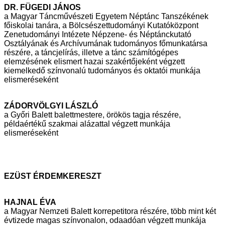
DR. FÜGEDI JÁNOS
a Magyar Táncművészeti Egyetem Néptánc Tanszékének
főiskolai tanára, a
Bölcsészettudományi Kutatóközpont
Zenetudományi Intézete Népzene- és
Néptánckutató
Osztályának és Archívumának tudományos főmunkatársa
részére, a táncjelírás, illetve a tánc számítógépes
elemzésének elismert hazai
szakértőjeként végzett
kiemelkedő színvonalú tudományos és oktatói munkája
elismeréseként
ZÁDORVÖLGYI LÁSZLÓ
a Győri Balett balettmestere, örökös tagja részére,
példaértékű szakmai
alázattal végzett munkája
elismeréseként
EZÜST ÉRDEMKERESZT
HAJNAL ÉVA
a Magyar Nemzeti Balett korrepetitora részére, több mint két
évtizede magas
színvonalon, odaadóan végzett munkája