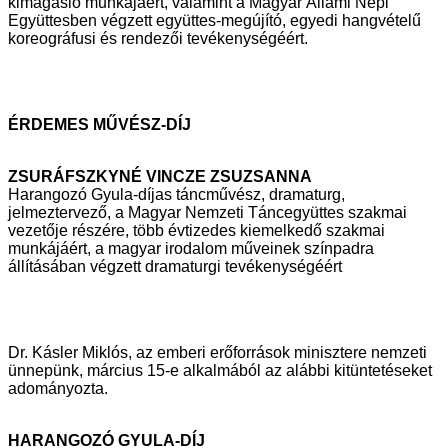
kimagasló munkájáért, valamint a Magyar Állami Népi
Együttesben végzett
együttes-megújító, egyedi hangvételű
koreográfusi és rendezői
tevékenységéért.
ÉRDEMES MŰVÉSZ-DÍJ
ZSURÁFSZKYNÉ VINCZE ZSUZSANNA
Harangozó Gyula-díjas táncművész, dramaturg,
jelmeztervező, a Magyar
Nemzeti Táncegyüttes szakmai
vezetője részére, több évtizedes kiemelkedő
szakmai
munkájáért, a magyar irodalom műveinek színpadra
állításában
végzett dramaturgi tevékenységéért
Dr. Kásler Miklós, az emberi erőforrások minisztere nemzeti
ünnepünk, március 15-e
alkalmából az alábbi kitüntetéseket
adományozta.
HARANGOZÓ GYULA-DÍJ