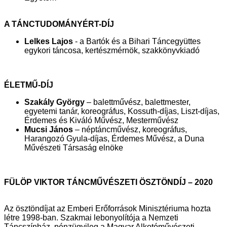
A TÁNCTUDOMÁNYÉRT-DÍJ
Lelkes Lajos
- a Bartók és a Bihari Táncegyüttes
egykori táncosa, kertészmérnök, szakkönyvkiadó
ÉLETMŰ-DÍJ
Szakály György
– balettművész, balettmester,
egyetemi tanár, koreográfus, Kossuth-díjas, Liszt-díjas,
Érdemes és Kiváló Művész, Mesterművész
Mucsi János
– néptáncművész, koreográfus,
Harangozó Gyula-díjas, Érdemes Művész, a Duna
Művészeti Társaság elnöke
FÜLÖP VIKTOR TÁNCMŰVÉSZETI ÖSZTÖNDÍJ – 2020
Az ösztöndíjat az Emberi Erőforrások Minisztériuma hozta
létre 1998-ban. Szakmai lebonyolítója a Nemzeti
Táncszínház, pénzügyileg a Magyar Alkotóművészeti