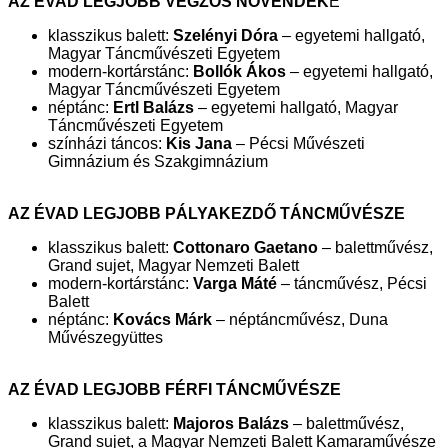
AZ ÉVAD LEGJOBB VÉGZŐS NÖVENDÉK
E
klasszikus balett:
Szelényi Dóra
– egyetemi hallgató,
Magyar Táncművészeti Egyetem
modern-kortárstánc:
Bollók Ákos
– egyetemi hallgató,
Magyar Táncművészeti Egyetem
néptánc:
Ertl Balázs
– egyetemi hallgató, Magyar
Táncművészeti Egyetem
színházi táncos:
Kis Jana
– Pécsi Művészeti
Gimnázium és Szakgimnázium
AZ ÉVAD LEGJOBB PÁLYAKEZDŐ TÁNCMŰVÉSZE
klasszikus balett:
Cottonaro Gaetano
– balettművész,
Grand sujet, Magyar Nemzeti Balett
modern-kortárstánc:
Varga Máté
– táncművész, Pécsi
Balett
néptánc:
Kovács Márk
– néptáncművész, Duna
Művészegyüttes
AZ ÉVAD LEGJOBB FÉRFI TÁNCMŰVÉSZE
klasszikus balett:
Majoros Balázs
– balettművész,
Grand sujet, a Magyar Nemzeti Balett Kamaraművésze