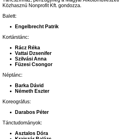
Közhasznú Nonprofit Kft. gondozza.
Balett:
Engelbrecht Patrik
Kortárstánc:
Rácz Réka
Vattai Dzsenifer
Szilvási Anna
Füzesi Csongor
Néptánc:
Barka Dávid
Németh Eszter
Koreográfus:
Darabos Péter
Tánctudományok:
Asztalos Dóra
Krajczár Balázs