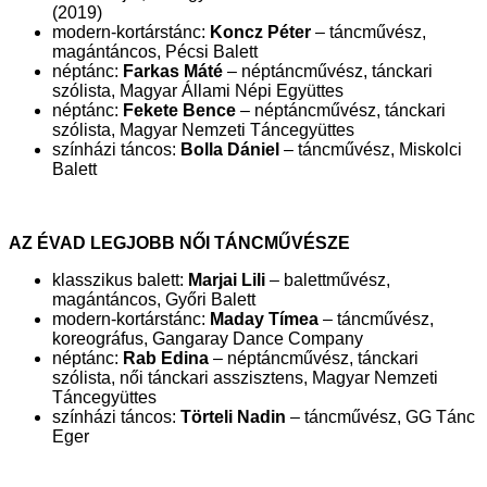
(2019)
modern-kortárstánc:
Koncz Péter
– táncművész,
magántáncos, Pécsi Balett
néptánc:
Farkas Máté
– néptáncművész, tánckari
szólista, Magyar Állami Népi Együttes
néptánc:
Fekete Bence
– néptáncművész, tánckari
szólista, Magyar Nemzeti Táncegyüttes
színházi táncos:
Bolla Dániel
– táncművész, Miskolci
Balett
AZ ÉVAD LEGJOBB NŐI TÁNCMŰVÉSZE
klasszikus balett:
Marjai Lili
– balettművész,
magántáncos, Győri Balett
modern-kortárstánc:
Maday Tímea
– táncművész,
koreográfus, Gangaray Dance Company
néptánc:
Rab Edina
– néptáncművész, tánckari
szólista, női tánckari asszisztens, Magyar Nemzeti
Táncegyüttes
színházi táncos:
Törteli Nadin
– táncművész, GG Tánc
Eger