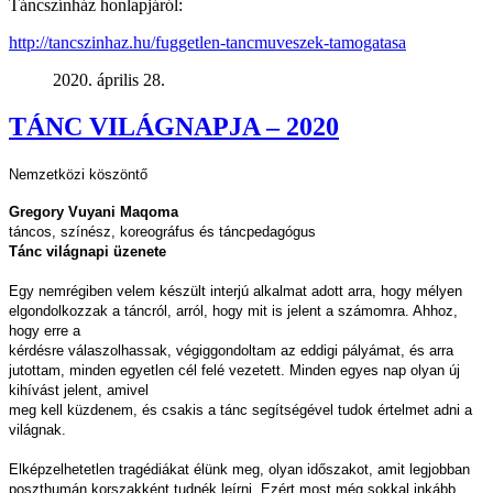
Táncszínház honlapjáról:
http://tancszinhaz.hu/fuggetlen-tancmuveszek-tamogatasa
2020. április 28.
TÁNC VILÁGNAPJA – 2020
Nemzetközi köszöntő
Gregory Vuyani Maqoma
táncos, színész, koreográfus és táncpedagógus
Tánc világnapi üzenete
Egy nemrégiben velem készült interjú alkalmat adott arra, hogy mélyen
elgondolkozzak a táncról, arról, hogy mit is jelent a számomra. Ahhoz,
hogy erre a
kérdésre válaszolhassak, végiggondoltam az eddigi pályámat, és arra
jutottam, minden egyetlen cél felé vezetett. Minden egyes nap olyan új
kihívást jelent, amivel
meg kell küzdenem, és csakis a tánc segítségével tudok értelmet adni a
világnak.
Elképzelhetetlen tragédiákat élünk meg, olyan időszakot, amit legjobban
poszthumán korszakként tudnék leírni. Ezért most még sokkal inkább,