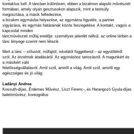
kontaktus kell. A táncban különösen, ebben a bizalmon alapuló művészeti
formában, amely olyan gesztusokon alapszik, mint a testsúly
megosztása, a másik felfedezése,
a bizalom egymásba helyezése, az egymásra figyelés, a partner
vigyázása, és egymás határainak közös feszegetése. A kontakt, vagyis a
kapcsolat minden
táncművészeti műfaj eredője: személyes jelenlét nélkül, az online térben a
tánc lényege szerint nem létezik.
Mert a tánc – stílustól, műfajtól, iskolától függetlenül – az együttlétről
szól. Az érzelmek átadásáról. Az egymáshoz tartozásról. A magunkért és
a másikért való
felelősségvállalásról. Arról szól, amiről a világ. Arról szól, amiről egy
egészséges és jó világ.
Ladányi Andrea
Kossuth-díjas, Érdemes Művész, Liszt Ferenc-, és Harangozó Gyula-díjas
balettművész, koreográfus