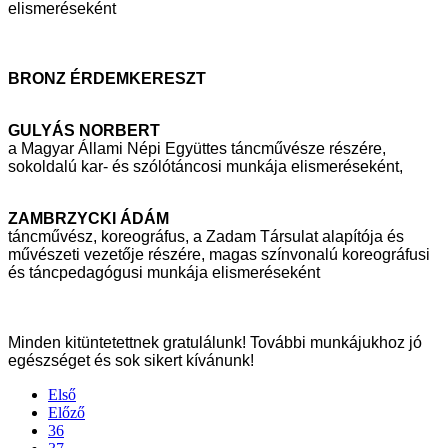
elismeréseként
BRONZ ÉRDEMKERESZT
GULYÁS NORBERT
a Magyar Állami Népi Együttes táncművésze részére,
sokoldalú kar- és
szólótáncosi munkája elismeréseként,
ZAMBRZYCKI ÁDÁM
táncművész, koreográfus, a Zadam Társulat alapítója és
művészeti vezetője
részére, magas színvonalú koreográfusi
és táncpedagógusi munkája
elismeréseként
Minden kitüntetettnek gratulálunk! További munkájukhoz jó
egészséget és sok sikert
kívánunk!
Első
Előző
36