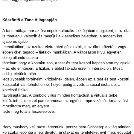
Köszöntő a Tánc Világnapján
A tánc műfaja már az ősi népek kulturális folklórjában megjelent, s az óta
is töretlenül változik és megújul a klasszikus balettben, a modern kor
újabb és újabb
technikáiban, az azokat életre hívó géniuszok, s az őket követő – vagy
éppen őket tagadó – fiatalok munkáiban. A változáson kívül egyetlen
dolog állandó csak a
táncban: hogy a kontaktuson, a test és test közötti kapcsolaton nyugszik
– az élő érintésen, a fizikai, s abból fakadó érzelmi interakción. Most,
eddigi életünk talán
legsúlyosabb történelmi krízisének idején, éppen ez a test és test közötti
kapcsolat vált lehetetlenné, helyét pedig átvette a social distance, a
kötelező fizikai
távolságtartás. A tomboló vírus minden kontaktust a virtuális térbe
költöztetett, s ezzel párhuzamosan az egyéni, improvizációs kreativitást
mozdította meg, az egyént
tette meg totális főszereplővé.
Hogy máshogy kell most léteznünk, persze nem újdonság: a világ minden
korszaka lebontja a régi divatot, új utakat és területeket nyit meg, egyúttal