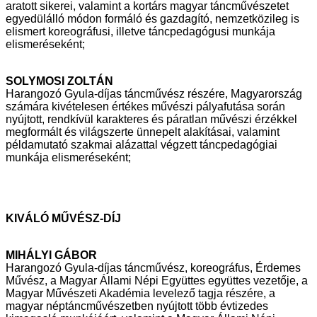
aratott sikerei,
valamint a kortárs magyar táncművészetet
egyedülálló módon formáló és
gazdagító, nemzetközileg is
elismert koreográfusi, illetve táncpedagógusi
munkája
elismeréseként;
SOLYMOSI ZOLTÁN
Harangozó Gyula-díjas táncművész részére, Magyarország
számára
kivételesen értékes művészi pályafutása során
nyújtott, rendkívül karakteres
és páratlan művészi érzékkel
megformált és világszerte ünnepelt alakításai,
valamint
példamutató szakmai alázattal végzett táncpedagógiai
munkája
elismeréseként;
KIVÁLÓ MŰVÉSZ-DÍJ
MIHÁLYI GÁBOR
Harangozó Gyula-díjas táncművész, koreográfus, Érdemes
Művész, a Magyar
Állami Népi Együttes együttes vezetője, a
Magyar Művészeti Akadémia
levelező tagja részére, a
magyar néptáncművészetben nyújtott több évtizedes