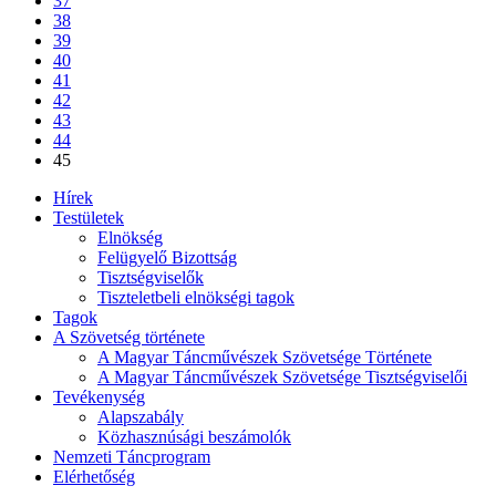
37
38
39
40
41
42
43
44
45
Hírek
Testületek
Elnökség
Felügyelő Bizottság
Tisztségviselők
Tiszteletbeli elnökségi tagok
Tagok
A Szövetség története
A Magyar Táncművészek Szövetsége Története
A Magyar Táncművészek Szövetsége Tisztségviselői
Tevékenység
Alapszabály
Közhasznúsági beszámolók
Nemzeti Táncprogram
Elérhetőség