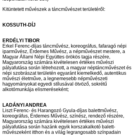
Kitüntetett művészek a táncművészet területéről:
KOSSUTH-DÍJ
ERDÉLYI TIBOR
Erkel Ferenc-díjas táncművész, koreográfus, fafaragó népi
iparművész,
Érdemes Művész, a népművészet mestere, a
Magyar Állami Népi Együttes
örökös tagja részére,
Magyarország számára kivételesen értékes művészi
pályafutása során létrehozott, a magyar néptáncművészet és
népi szobrászat
területén egyaránt kiemelkedő, autentikus
művészi életműve, a legnemesebb
népművészeti
hagyományokat egyedi stílusával ötvöző, sokrétű
alkotómunkája elismeréseként;
LADÁNYI ANDREA
Liszt Ferenc- és Harangozó Gyula-díjas balettművész,
koreográfus, Érdemes
Művész, színész, rendező részére,
Magyarország számára kivételesen
értékes művészi
pályafutása során hazánk egyik korszakalkotó balett-
művészeként itthon és a világ legrangosabb színpadain