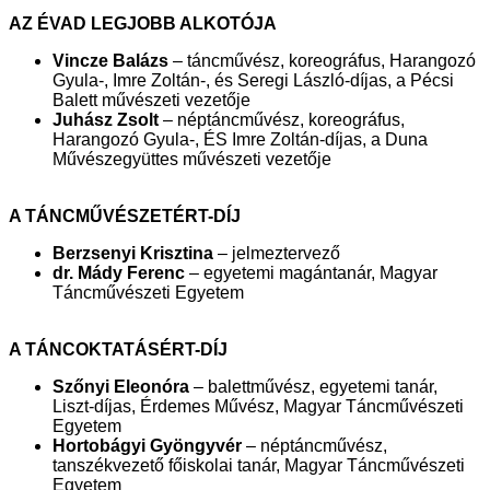
AZ ÉVAD LEGJOBB ALKOTÓJA
Vincze Balázs
– táncművész, koreográfus, Harangozó
Gyula-, Imre Zoltán-, és Seregi László-díjas, a Pécsi
Balett művészeti vezetője
Juhász Zsolt
– néptáncművész, koreográfus,
Harangozó Gyula-, ÉS Imre Zoltán-díjas, a Duna
Művészegyüttes művészeti vezetője
A TÁNCMŰVÉSZETÉRT-DÍJ
Berzsenyi Krisztina
– jelmeztervező
dr. Mády Ferenc
– egyetemi magántanár, Magyar
Táncművészeti Egyetem
A TÁNCOKTATÁSÉRT-DÍJ
Szőnyi Eleonóra
– balettművész, egyetemi tanár,
Liszt-díjas, Érdemes Művész, Magyar Táncművészeti
Egyetem
Hortobágyi Gyöngyvér
– néptáncművész,
tanszékvezető főiskolai tanár, Magyar Táncművészeti
Egyetem