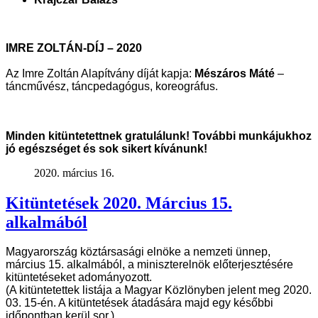
IMRE ZOLTÁN-DÍJ – 2020
Az Imre Zoltán Alapítvány díját kapja:
Mészáros Máté
–
táncművész, táncpedagógus, koreográfus
.
Minden kitüntetettnek gratulálunk! További munkájukhoz
jó egészséget és sok sikert kívánunk!
2020. március 16.
Kitüntetések 2020. Március 15.
alkalmából
Magyarország köztársasági elnöke a nemzeti ünnep,
március 15. alkalmából, a
miniszterelnök előterjesztésére
kitüntetéseket adományozott.
(A kitüntetettek listája a Magyar Közlönyben jelent meg 2020.
03. 15-én. A
kitüntetések átadására majd egy későbbi
időpontban kerül sor.)