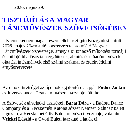
2026. május 29.
TISZTÚJÍTÁS A MAGYAR
TÁNCMŰVÉSZEK SZÖVETSÉGÉBEN
Kiemelkedően magas részvétellel Tisztújító Közgyűlést tartott
2026. május 29-én a 46 tagszervezetet számláló Magyar
Táncművészek Szövetsége, amely a különböző működési formájú
és műfajú hivatásos táncegyüttesek, alkotó- és előadóművészek,
oktatási intézmények első számú szakmai és érdekvédelmi
ernyőszervezete.
Az elnöki tisztséget az új elnökség döntése alapján
Fodor Zoltán
–
az Inversedance Társulat művészeti vezetője tölti be.
A Szövetség társelnöki tisztségeit
Barta Dóra
- a Badora Dance
Company és a Kecskeméti Katona József Nemzeti Színház balett-
tagozata, a Kecskemét City Balett művészeti vezetője, valamint
Velekei László
- a Győri Balett igazgatója látják el.