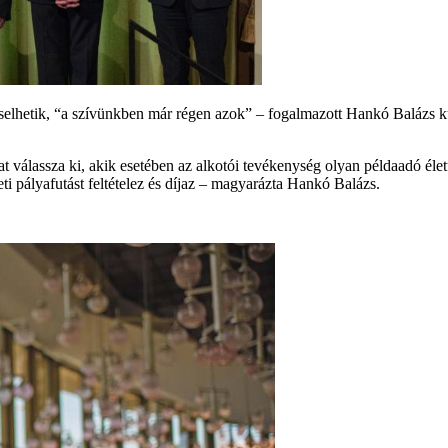
hetik, “a szívünkben már régen azok” – fogalmazott Hankó Balázs kult
válassza ki, akik esetében az alkotói tevékenység olyan példaadó élet
i pályafutást feltételez és díjaz – magyarázta Hankó Balázs.