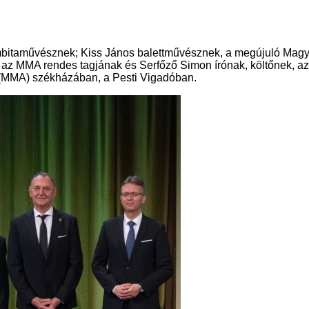
bitaművésznek; Kiss János balettművésznek, a megújuló Magya
z MMA rendes tagjának és Serfőző Simon írónak, költőnek, az 
(MMA) székházában, a Pesti Vigadóban.