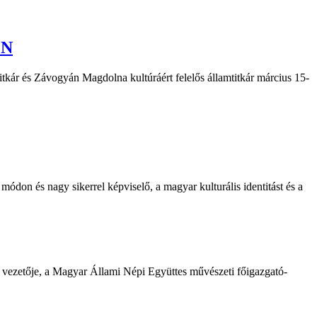
ÉN
mtitkár és Závogyán Magdolna kultúráért felelős államtitkár március 15-
don és nagy sikerrel képviselő, a magyar kulturális identitást és a
i vezetője, a Magyar Állami Népi Együttes művészeti főigazgató-