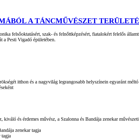
LMÁBÓL A TÁNCMŰVÉSZET TERÜLET
ika felsőoktatásért, szak- és felnőttképzésért, fiatalokért felelős álla
át a Pesti Vigadó épületében.
kségét itthon és a nagyvilág legrangosabb helyszínein egyaránt méltó mó
éseként
sz, kiváló és érdemes művész, a Szalonna és Bandája zenekar művészet
Bandája zenekar tagja
 tagja