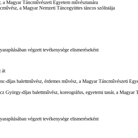
er, a Magyar Táncművészeti Egyetem művésztanára
ncművész, a Magyar Nemzeti Táncegyüttes táncos szólistája
yarapításában végzett tevékenysége elismeréseként
 át
enc-díjas balettművész, érdemes művész, a Magyar Táncművészeti Egy
cz György-díjas balettművész, koreográfus, egyetemi tanár, a Magyar
yarapításában végzett tevékenysége elismeréseként