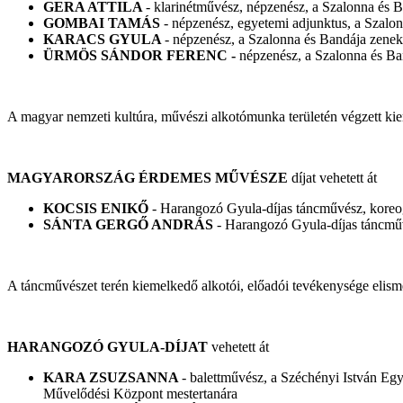
GERA ATTILA
- klarinétművész, népzenész, a Szalonna és B
GOMBAI TAMÁS
- népzenész, egyetemi adjunktus, a Szalon
KARACS GYULA
- népzenész, a Szalonna és Bandája zenek
ÜRMÖS SÁNDOR FERENC -
népzenész, a Szalonna és Ba
A magyar nemzeti kultúra, művészi alkotómunka területén végzett ki
MAGYARORSZÁG ÉRDEMES MŰVÉSZE
díjat vehetett át
KOCSIS ENIKŐ
- Harangozó Gyula-díjas táncművész, koreogr
SÁNTA GERGŐ ANDRÁS
- Harangozó Gyula-díjas táncműv
A táncművészet terén kiemelkedő alkotói, előadói tevékenysége elism
HARANGOZÓ GYULA-DÍJAT
vehetett át
KARA ZSUZSANNA
- balettművész, a Széchényi István E
Művelődési Központ mestertanára