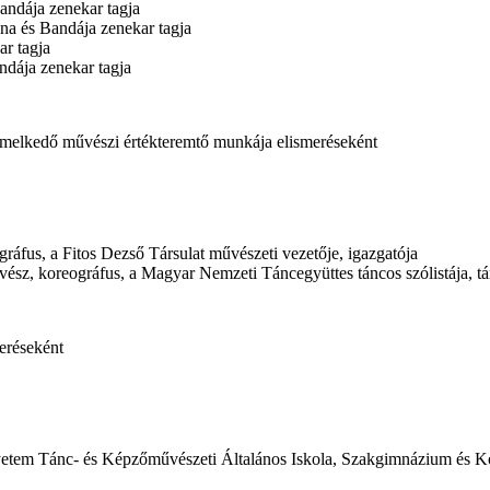
andája zenekar tagja
na és Bandája zenekar tagja
ar tagja
ndája zenekar tagja
emelkedő művészi értékteremtő munkája elismeréseként
áfus, a Fitos Dezső Társulat művészeti vezetője, igazgatója
ész, koreográfus, a Magyar Nemzeti Táncegyüttes táncos szólistája, t
eréseként
gyetem Tánc- és Képzőművészeti Általános Iskola, Szakgimnázium és K