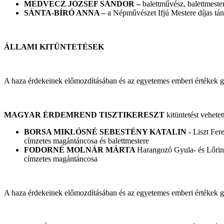
MEDVECZ JÓZSEF SÁNDOR –
balettművész, balettmest
SÁNTA-BÍRÓ ANNA –
a Népművészet Ifjú Mestere díjas tá
ÁLLAMI KITÜNTETÉSEK
A haza érdekeinek előmozdításában és az egyetemes emberi értékek g
MAGYAR ÉRDEMREND TISZTIKERESZT
kitüntetést vehetett
BORSA MIKLÓSNÉ SEBESTÉNY KATALIN -
Liszt Fer
címzetes magántáncosa és balettmestere
FODORNÉ MOLNÁR MÁRTA
Harangozó Gyula- és Lőrin
címzetes magántáncosa
A haza érdekeinek előmozdításában és az egyetemes emberi értékek g