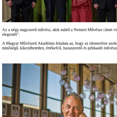
Az a négy nagyszerű művész, akik mától a Nemzet Művésze címet visel
elegendő”.
A Magyar Művészeti Akadémia feladata az, hogy az elismerésre azokat 
minőségű, kikezdhetetlen, értékelvű, hazaszerető és példaadó művészet