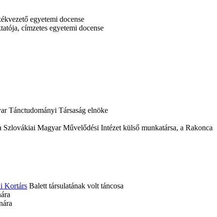
zékvezető egyetemi docense
atója, címzetes egyetemi docense
yar Tánctudományi Társaság elnöke
a Szlovákiai Magyar Művelődési Intézet külső munkatársa, a Rakonca
i Kortárs
Balett társulatának volt táncosa
ára
nára