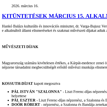
2026. március 16.
KITÜNTETÉSEK MÁRCIUS 15. ALKA
Hankó Balázs kulturális és innovációs miniszter, dr. Varga-Bajusz Veron
e alkalmából állami elismeréseket és szakmai művészeti díjakat adtak 
MŰVÉSZETI DÍJAK
Magyarország számára kivételesen értékes, a Kárpát-medence zenei örö
népzene társadalmi megbecsültségét erősítő művészi munkája elismer
KOSSUTH-DÍJAT
kapott megosztva
PÁL ISTVÁN "SZALONNA"
- Liszt Ferenc-díjas népzené
helyettese
PÁL ESZTER -
Liszt Ferenc-díjas népzenész, a Szalonna és 
DOÓR RÓBERT
- népzenész, a Szalonna és Bandája zenekar