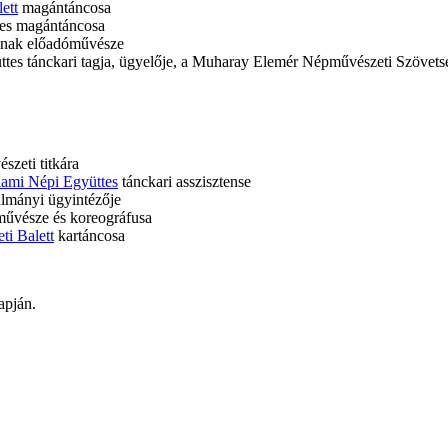
ett
magántáncosa
tes magántáncosa
nak előadóművésze
es tánckari tagja, ügyelője, a Muharay Elemér Népművészeti Szövetsé
zeti titkára
ami Népi Együttes
tánckari asszisztense
lmányi ügyintézője
művésze és koreográfusa
i Balett
kartáncosa
apján.