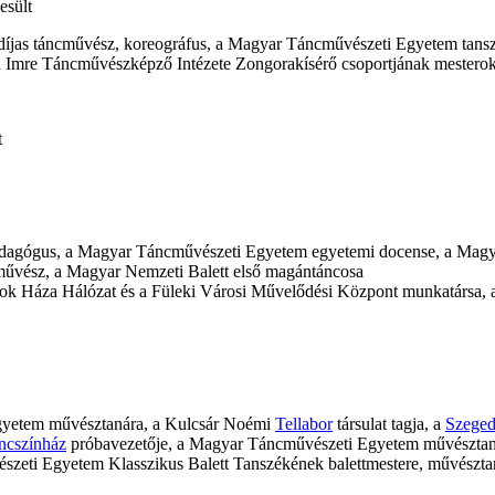
esült
íjas táncművész, koreográfus, a Magyar Táncművészeti Egyetem tans
mre Táncművészképző Intézete Zongorakísérő csoportjának mesterokt
t
pedagógus, a Magyar Táncművészeti Egyetem egyetemi docense, a Mag
művész, a Magyar Nemzeti Balett első magántáncosa
yok Háza Hálózat és a Füleki Városi Művelődési Központ munkatársa, 
gyetem művésztanára, a Kulcsár Noémi
Tellabor
társulat tagja, a
Szeged
ncszínház
próbavezetője, a Magyar Táncművészeti Egyetem művésztan
zeti Egyetem Klasszikus Balett Tanszékének balettmestere, művészta