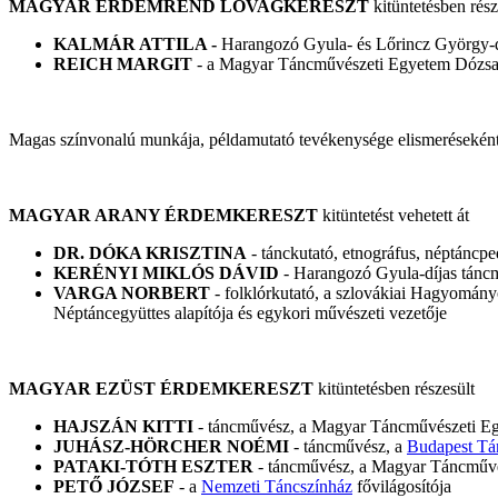
MAGYAR ÉRDEMREND LOVAGKERESZT
kitüntetésben rész
KALMÁR ATTILA -
Harangozó Gyula- és Lőrincz György-d
REICH MARGIT
- a Magyar Táncművészeti Egyetem Dózsa I
Magas színvonalú munkája, példamutató tevékenysége elismerésekén
MAGYAR ARANY ÉRDEMKERESZT
kitüntetést vehetett át
DR. DÓKA KRISZTINA
- tánckutató, etnográfus, néptánc
KERÉNYI MIKLÓS DÁVID
- Harangozó Gyula-díjas tánc
VARGA NORBERT
- folklórkutató, a szlovákiai Hagyomán
Néptáncegyüttes alapítója és egykori művészeti vezetője
MAGYAR EZÜST ÉRDEMKERESZT
kitüntetésben részesült
HAJSZÁN KITTI
- táncművész, a Magyar Táncművészeti E
JUHÁSZ-HÖRCHER NOÉMI
- táncművész, a
Budapest Tá
PATAKI-TÓTH ESZTER
- táncművész, a Magyar Táncművés
PETŐ JÓZSEF
- a
Nemzeti Táncszínház
fővilágosítója