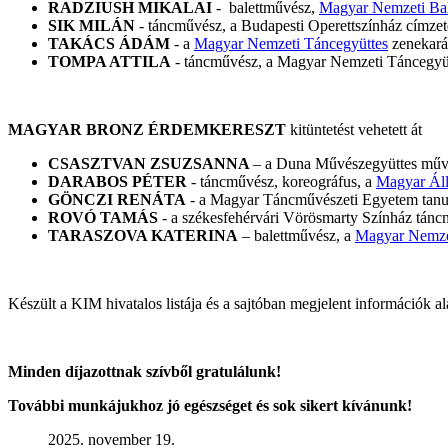
RADZIUSH MIKALAI
- balettművész,
Magyar Nemzeti Bal
SIK MILÁN
- táncművész, a Budapesti Operettszínház címze
TAKÁCS ÁDÁM
- a
Magyar Nemzeti Táncegyüttes
zenekará
TOMPA ATTILA
- táncművész, a Magyar Nemzeti Táncegyütt
MAGYAR BRONZ ÉRDEMKERESZT
kitüntetést vehetett át
CSASZTVAN ZSUZSANNA
– a Duna Művészegyüttes művés
DARABOS PÉTER
- táncművész, koreográfus, a
Magyar Áll
GÖNCZI RENÁTA
- a Magyar Táncművészeti Egyetem tanu
ROVÓ TAMÁS
- a székesfehérvári Vörösmarty Színház tánc
TARASZOVA KATERINA
– balettművész, a
Magyar Nemzet
Készült a KIM hivatalos listája és a sajtóban megjelent információk al
Minden díjazottnak szívből gratulálunk!
További munkájukhoz jó egészséget és sok sikert kívánunk!
2025. november 19.