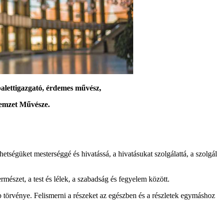
balettigazgató, érdemes művész,
Nemzet Művésze.
tségüket mesterséggé és hivatássá, a hivatásukat szolgálattá, a szolg
mészet, a test és lélek, a szabadság és fegyelem között.
rvénye. Felismerni a részeket az egészben és a részletek egymáshoz va