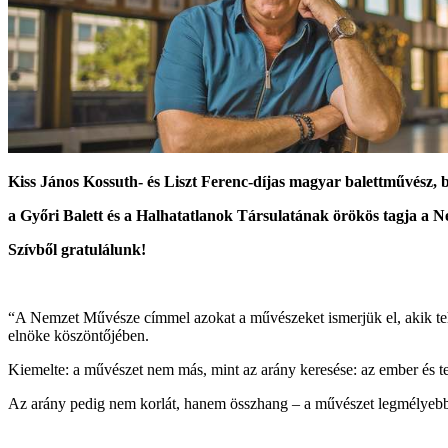
Kiss János Kossuth- és Liszt Ferenc-díjas magyar balettművész, 
a Győri Balett és a Halhatatlanok Társulatának örökös tagja a 
Szívből gratulálunk!
“A Nemzet Művésze címmel azokat a művészeket ismerjük el, akik tehe
elnöke köszöntőjében.
Kiemelte: a művészet nem más, mint az arány keresése: az ember és ter
Az arány pedig nem korlát, hanem összhang – a művészet legmélyebb tö