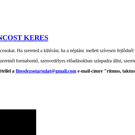
ÁNCOST KERES
táncosokat. Ha szereted a kihívást, ha a néptánc mellett szívesen fejlődné
szeretnél formabontó, szenvedélyes előadásokban színpadra állni, szerete
tellel
a
fitosdezsotarsulat@gmail.com
e-mail-címre "ritmus, taktus,