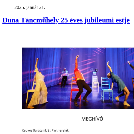
2025. január 21.
Duna Táncműhely 25 éves jubileumi estje