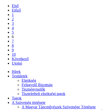
Első
Előző
1
2
3
4
5
6
7
8
9
10
Következő
Utolsó
Hírek
Testületek
Elnökség
Felügyelő Bizottság
Tisztségviselők
Tiszteletbeli elnökségi tagok
Tagok
A Szövetség története
A Magyar Táncművészek Szövetsége Története