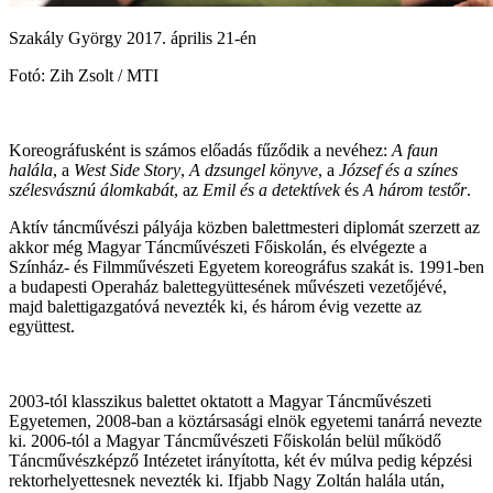
Szakály György 2017. április 21-én
Fotó: Zih Zsolt / MTI
Koreográfusként is számos előadás fűződik a nevéhez:
A faun
halála
, a
West Side Story
,
A dzsungel könyve
, a
József és a színes
szélesvásznú álomkabát
, az
Emil és a detektívek
és
A három testőr
.
Aktív táncművészi pályája közben balettmesteri diplomát szerzett az
akkor még Magyar Táncművészeti Főiskolán, és elvégezte a
Színház- és Filmművészeti Egyetem koreográfus szakát is. 1991-ben
a budapesti Operaház balettegyüttesének művészeti vezetőjévé,
majd balettigazgatóvá nevezték ki, és három évig vezette az
együttest.
2003-tól klasszikus balettet oktatott a Magyar Táncművészeti
Egyetemen, 2008-ban a köztársasági elnök egyetemi tanárrá nevezte
ki. 2006-tól a Magyar Táncművészeti Főiskolán belül működő
Táncművészképző Intézetet irányította, két év múlva pedig képzési
rektorhelyettesnek nevezték ki. Ifjabb Nagy Zoltán halála után,