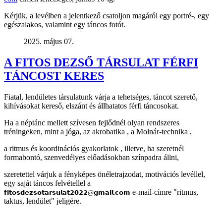
Kérjük, a levélben a jelentkező csatoljon magáról egy portré-, egy
egészalakos, valamint egy táncos fotót.
2025. május 07.
A FITOS DEZSŐ TÁRSULAT FÉRFI
TÁNCOST KERES
Fiatal, lendületes társulatunk várja a tehetséges, táncot szerető,
kihívásokat kereső, elszánt és állhatatos férfi táncosokat.
Ha a néptánc mellett szívesen fejlődnél olyan rendszeres
tréningeken, mint a jóga, az akrobatika , a Molnár-technika ,
a ritmus és koordinációs gyakorlatok , illetve, ha szeretnél
formabontó, szenvedélyes előadásokban színpadra állni,
szeretettel várjuk a fényképes önéletrajzodat, motivációs levéllel,
egy saját táncos felvétellel a
e-mail-címre "ritmus,
𝗳𝗶𝘁𝗼𝘀𝗱𝗲𝘇𝘀𝗼𝘁𝗮𝗿𝘀𝘂𝗹𝗮𝘁𝟮𝟬𝟮𝟮@𝗴𝗺𝗮𝗶𝗹.𝗰𝗼𝗺
taktus, lendület" jeligére.