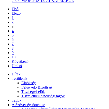
2025. MÁRCIUS 15. ALKALMÁBÓL
Első
Előző
1
2
3
4
5
6
7
8
9
10
Következő
Utolsó
Hírek
Testületek
Elnökség
Felügyelő Bizottság
Tisztségviselők
Tiszteletbeli elnökségi tagok
Tagok
A Szövetség története