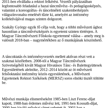
2011-ben elvállalta a rektori felkérést. Vezetői pályázatában
legfontosabb feladatául a hazai táncművész- és pedagógusképzés,
valamint a koreográfus- és táncelméleti szakemberképzés
világszínvonalra emelését tűzte ki, amelyért az intézmény
kollektívájával magas szinten dolgozott.
Szakály György egyik fő célja volt, hogy a többi művészeti ághoz
hasonlóan a táncművészképzés is egyetemi szinten történjen. A
Magyar Táncművészeti Főiskola egyetemmé válása – amely meg is
valósult 2018-ban – nagymértékben az ő munkájának köszönhető.
A táncoktatás és intézményvezetés mellett aktívan részt vett a
szakmai közéletben. 2008-tól a Magyar Táncművészek
Szövetségéből kivált Magyar Hivatásos Tánc- és Balettegyüttesek
Egyesületének alelnöke, 2012–2014 között az öt művészeti
felsőoktatási intézmény közös egyesületének, a Művészeti
Egyetemek Rektori Székének (MERSZ) soros elnöki tisztét töltötte
be.
Művészi munkája elismeréseként 1985-ben Liszt Ferenc-díjat
kapott, 1988-ban érdemes művész lett, 1991-ben Kossuth-díjat,
2000-ben kiváló művészi címet vehetett át. 2003-ban a