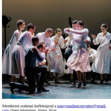
Jelentkezni szakmai önéletrajzzal a
nagyvaradtancegyuttes@gmail.
com
címen lehetséges, június 10-ig.