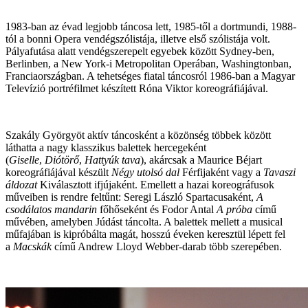
1983-ban az évad legjobb táncosa lett, 1985-től a dortmundi, 1988-
tól a bonni Opera vendégszólistája, illetve első szólistája volt.
Pályafutása alatt vendégszerepelt egyebek között Sydney-ben,
Berlinben, a New York-i Metropolitan Operában, Washingtonban,
Franciaországban. A tehetséges fiatal táncosról 1986-ban a Magyar
Televízió portréfilmet készített Róna Viktor koreográfiájával.
Szakály Györgyöt aktív táncosként a közönség többek között
láthatta a nagy klasszikus balettek hercegeként
(
Giselle
,
Diótörő
,
Hattyúk tava
), akárcsak a Maurice Béjart
koreográfiájával készült
Négy utolsó dal
Férfijaként vagy a
Tavaszi
áldozat
Kiválasztott ifjújaként. Emellett a hazai koreográfusok
műveiben is rendre feltűnt: Seregi László Spartacusaként,
A
csodálatos mandarin
főhőseként és Fodor Antal
A próba
című
művében, amelyben Júdást táncolta. A balettek mellett a musical
műfajában is kipróbálta magát, hosszú éveken keresztül lépett fel
a
Macskák
című Andrew Lloyd Webber-darab több szerepében.