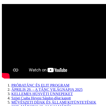
PRÓBATÁNC ÉS ELIT PROGRAM
ÁPRILIS 29. – A TÁNC VILÁGNAPJA 2025
KELLEMES HÚSVÉTI ÜNNEPEKET
Szögi Csaba Hevesi Sándor-díjat kapott
MŰVÉSZETI DÍJAK ÉS ÁLLAMI KITÜNTETÉSEK