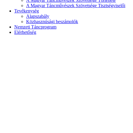
A Magyar Táncművészek Szövetsége Története
A Magyar Táncművészek Szövetsége Tisztségviselői
Tevékenység
Alapszabály
Közhasznúsági beszámolók
Nemzeti Táncprogram
Elérhetőség