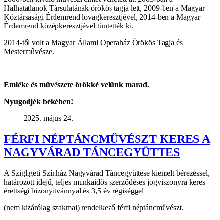
Halhatatlanok Társulatának örökös tagja lett, 2009-ben a Magyar
Köztársasági Érdemrend lovagkeresztjével, 2014-ben a Magyar
Érdemrend középkeresztjével tüntették ki.
2014-től volt a Magyar Állami Operaház Örökös Tagja és
Mesterművésze.
Emléke és művészete örökké velünk marad.
Nyugodjék békében!
2025. május 24.
FÉRFI NÉPTÁNCMŰVÉSZT KERES A
NAGYVÁRAD TÁNCEGYÜTTES
A Szigligeti Színház Nagyvárad Táncegyüttese kiemelt bérezéssel,
határozott idejű, teljes munkaidős szerződéses jogviszonyra keres
érettségi bizonyítvánnyal és 3,5 év régiséggel
(nem kizárólag szakmai) rendelkező férfi néptáncművészt.