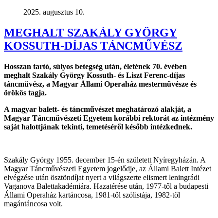
2025. augusztus 10.
MEGHALT SZAKÁLY GYÖRGY
KOSSUTH-DÍJAS TÁNCMŰVÉSZ
Hosszan tartó, súlyos betegség után, életének 70. évében
meghalt Szakály György Kossuth- és Liszt Ferenc-díjas
táncművész, a Magyar Állami Operaház mesterművésze és
örökös tagja.
A magyar balett- és táncművészet meghatározó alakját, a
Magyar Táncművészeti Egyetem korábbi rektorát az intézmény
saját halottjának tekinti, temetéséről később intézkednek.
Szakály György 1955. december 15-én született Nyíregyházán. A
Magyar Táncművészeti Egyetem jogelődje, az Állami Balett Intézet
elvégzése után ösztöndíjat nyert a világszerte elismert leningrádi
Vaganova Balettakadémiára. Hazatérése után, 1977-től a budapesti
Állami Operaház kartáncosa, 1981-től szólistája, 1982-től
magántáncosa volt.